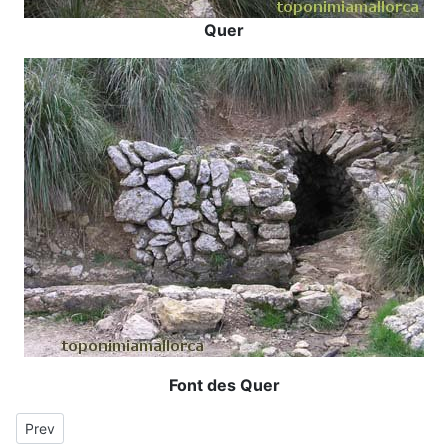
Quer
Font des Quer
Previous article: sa Quartera
Prev