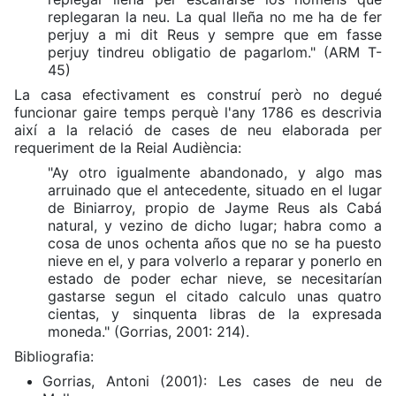
replegaran la neu. La qual lleña no me ha de fer
perjuy a mi dit Reus y sempre que em fasse
perjuy tindreu obligatio de pagarlom." (ARM T-
45)
La casa efectivament es construí però no degué
funcionar gaire temps perquè l'any 1786 es descrivia
així a la relació de cases de neu elaborada per
requeriment de la Reial Audiència:
"Ay otro igualmente abandonado, y algo mas
arruinado que el antecedente, situado en el lugar
de Biniarroy, propio de Jayme Reus als Cabá
natural, y vezino de dicho lugar; habra como a
cosa de unos ochenta años que no se ha puesto
nieve en el, y para volverlo a reparar y ponerlo en
estado de poder echar nieve, se necesitarían
gastarse segun el citado calculo unas quatro
cientas, y sinquenta libras de la expresada
moneda." (Gorrias, 2001: 214).
Bibliografia:
Gorrias, Antoni (2001): Les cases de neu de