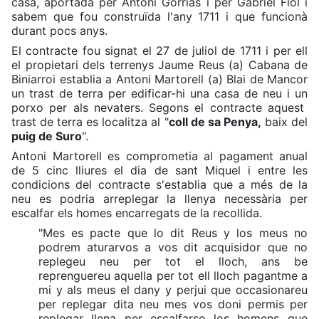
casa, aportada per Antoni Gorrias i per Gabriel Fiol i
sabem que fou construïda l'any 1711 i que funcionà
durant pocs anys.
El contracte fou signat el 27 de juliol de 1711 i per ell
el propietari dels terrenys Jaume Reus (a) Cabana de
Biniarroi establia a Antoni Martorell (a) Blai de Mancor
un trast de terra per edificar-hi una casa de neu i un
porxo per als nevaters. Segons el contracte aquest
trast de terra es localitza al "
coll de sa Penya,
baix del
puig de Suro
".
Antoni Martorell es comprometia al pagament anual
de 5 cinc lliures el dia de sant Miquel i entre les
condicions del contracte s'establia que a més de la
neu es podria arreplegar la llenya necessària per
escalfar els homes encarregats de la recollida.
"Mes es pacte que lo dit Reus y los meus no
podrem aturarvos a vos dit acquisidor que no
replegeu neu per tot el lloch, ans be
reprenguereu aquella per tot ell lloch pagantme a
mi y als meus el dany y perjui que occasionareu
per replegar dita neu mes vos doni permis per
replegar llena per escalfarse los homens que