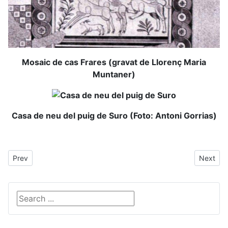
Mosaic de cas Frares (gravat de Llorenç Maria
Muntaner)
Casa de neu del puig de Suro (Foto: Antoni Gorrias)
Previous article: Caçadors
Next art
Prev
Next
Search ...