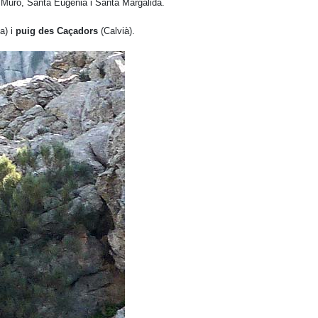
, Muro, Santa Eugènia i Santa Margalida.
a) i
puig des Caçadors
(Calvià).