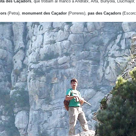
eta des Caçadors
, que trobam al manco a Andratx, Artà, Bunyola, Llucmajor
dors
(Petra),
monument des Caçador
(Porreres),
pas des Caçadors
(Escorc