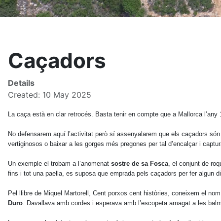
Caçadors
Details
Created: 10 May 2025
La caça està en clar retrocés. Basta tenir en compte que a Mallorca l’any 
No defensarem aquí l’activitat però sí assenyalarem que els caçadors són 
vertiginosos o baixar a les gorges més pregones per tal d’encalçar i captur
Un exemple el trobam a l’anomenat
sostre de sa Fosca
, el conjunt de roq
fins i tot una paella, es suposa que emprada pels caçadors per fer algun 
Pel llibre de Miquel Martorell, Cent porxos cent històries, coneixem el n
Duro
. Davallava amb cordes i esperava amb l’escopeta amagat a les balme