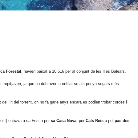
ica Forestal
, havien baixat a 10.616 per al conjunt de les Illes Balears.
 trepitjaven, ja que no dubtaven a enfilar-se als penya-segats més
del llit del torrent, on no fa garie anys encara es podien trobar cordes i
gost) entrava a sa Fosca per
sa Casa Nova
, per
Cals Reis
o pel
pas des