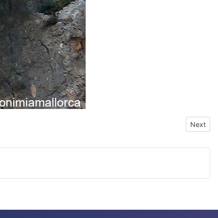
Next art
Next