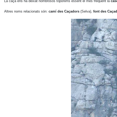
La caça ens ha deixat nombrosos topònims essent el més freqüent la
cas
Altres noms relacionats són:
camí des Caçadors
(Selva),
font des Caça