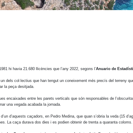
1981 hi havia 21.680 llicències que l’any 2022, segons l’
Anuario de Estadíst
un dels col·lectius que han tengut un coneixement més precís del terreny que
ar la peça desitjada.
ues encaixades entre les parets verticals que són responsables de l’obscuritat 
dinar una vegada acabada la jornada.
om d’un d’aquests caçadors, en Pedro Medina, que quan s’obria la veda (15 d’a
s. La caça durava dos dies i es podien obtenir de trenta a quaranta coloms.