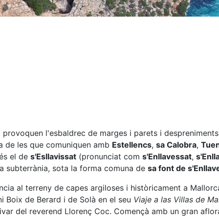
provoquen l'esbaldrec de marges i parets i despreniments de
ncia de les que comuniquen amb
Estellencs
,
sa Calobra
,
Tuen
és el de
s'Esllavissat
(pronunciat com
s'Enllavessat
,
s'Enll
gua subterrània, sota la forma comuna de
sa font de s'Enllav
cia al terreny de capes argiloses i històricament a Mallorc
i Boix de Berard i de Solà en el seu
Viaje a las Villas de Ma
olivar del reverend Llorenç Coc. Començà amb un gran aflor