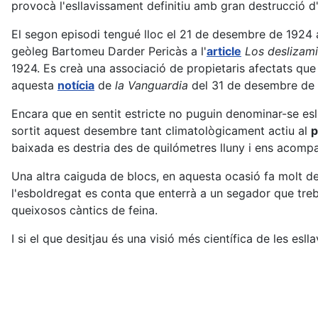
provocà l'esllavissament definitiu amb gran destrucció d'
El segon episodi tengué lloc el 21 de desembre de 1924 
geòleg Bartomeu Darder Pericàs a l'
article
Los deslizami
1924. Es creà una associació de propietaris afectats que
aquesta
notícia
de
la Vanguardia
del 31 de desembre de 1
Encara que en sentit estricte no puguin denominar-se es
sortit aquest desembre tant climatològicament actiu al
p
baixada es destria des de quilómetres lluny i ens acompa
Una altra caiguda de blocs, en aquesta ocasió fa molt d
l'esboldregat es conta que enterrà a un segador que treba
queixosos càntics de feina.
I si el que desitjau és una visió més científica de les es