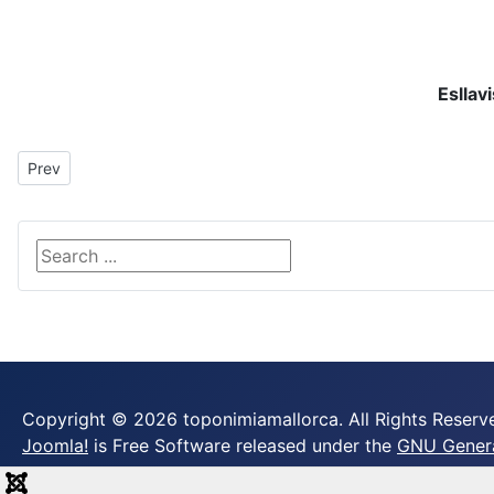
Esllav
Previous article: Ermita de Sant Onofre
Prev
Search ...
Copyright © 2026 toponimiamallorca. All Rights Reserv
Joomla!
is Free Software released under the
GNU General