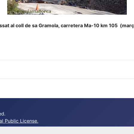
issat al coll de sa Gramola, carretera Ma-10 km 105 (mar
ed.
 Public License.