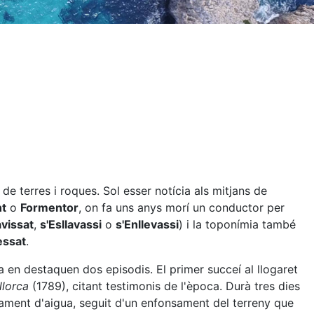
 terres i roques. Sol esser notícia als mitjans de
t
o
Formentor
, on fa uns anys morí un conductor per
avissat
,
s'Esllavassi
o
s'Enllevassi
) i la toponímia també
essat
.
a en destaquen dos episodis. El primer succeí al llogaret
llorca
(1789), citant testimonis de l'època. Durà tres dies
ament d'aigua, seguit d'un enfonsament del terreny que