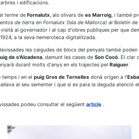
arbres i edificacions.
al terme de
Fornalutx
, als olivars de
es Marroig
, i també p
entos de tierra en Fornalutx (Isla de Mallorca)
al Boletín de
 visità al governador i al cap d'obres publiques per que de
924, a la seva hemeroteca digitalitzada.
llavissades les caigudes de blocs del penyals també poden 
uig de s'Alcadena
, damunt les cases de
Son Cocó
. El clar
nyarà durant molts d'anys en els trajectes pel
Raiguer
.
e temps i en el
puig Gros de Ternelles
donà origen a l'
Esba
llava al seu sementer i que si es para la deguda atenció el
llavissades podeu consultar el següent
article
.