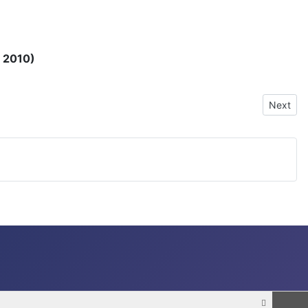
ç 2010)
Next arti
Next