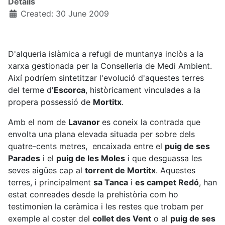
Details
Created: 30 June 2009
D'alqueria islàmica a refugi de muntanya inclòs a la
xarxa gestionada per la Conselleria de Medi Ambient.
Així podríem sintetitzar l'evolució d'aquestes terres
del terme d'
Escorca
, històricament vinculades a la
propera possessió de
Mortitx
.
Amb el nom de
Lavanor
es coneix la contrada que
envolta una plana elevada situada per sobre dels
quatre-cents metres, encaixada entre el
puig de ses
Parades
i el
puig de les Moles
i que desguassa les
seves aigües cap al
torrent de Mortitx
. Aquestes
terres, i principalment
sa Tanca
i
es campet Redó
, han
estat conreades desde la prehistòria com ho
testimonien la ceràmica i les restes que trobam per
exemple al coster del
collet des Vent
o al
puig de ses