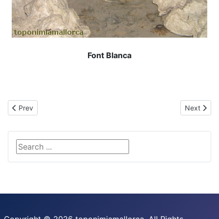
Font Blanca
Previous article: Llebre
Next articl
Prev
Next
Search ...