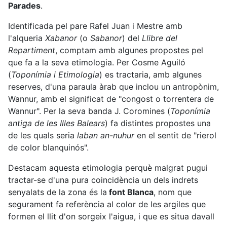
Parades
.
Identificada pel pare Rafel Juan i Mestre amb
l'alqueria
Xabanor
(o
Sabanor
) del
Llibre del
Repartiment
, comptam amb algunes propostes pel
que fa a la seva etimologia. Per Cosme Aguiló
(
Toponímia i Etimologia
) es tractaria, amb algunes
reserves, d'una paraula àrab que inclou un antropònim,
Wannur, amb el significat de "congost o torrentera de
Wannur". Per la seva banda J. Coromines (
Toponímia
antiga de les Illes Balears
) fa distintes propostes una
de les quals seria
laban an-nuhur
en el sentit de "rierol
de color blanquinós".
Destacam aquesta etimologia perquè malgrat pugui
tractar-se d'una pura coincidència un dels indrets
senyalats de la zona és la
font Blanca
, nom que
segurament fa referència al color de les argiles que
formen el llit d'on sorgeix l'aigua, i que es situa davall