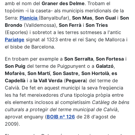
amb el nom del
Graner des Delme
. Trobam el
topònim -i la caseta- als municipis meridionals de la
Serra:
Planícia
(Banyalbufar),
Son Mas
,
Son Gual
i
Son
Brondo
(Valldemossa),
Son Ferrà
i
Son Tries
(Esporles) i sobretot a les terres sotmeses a l'antic
Pariatge
signat al 1323 entre el rei Sanç de Mallorca i
el bisbe de Barcelona.
En trobam per exemple a
Son Serralta
,
Son Fortesa
i
Son Puig
del terme de Puigpunyent o a
Galatzó
,
Mofarès
,
Son Martí
,
Son Sastre,
Son Hortolà
,
es
Capdellà
i a
la Vall Verda
(
Peguera
) del terme de
Calvià. De fet en aquest municipi la seva freqüencia
les ha fet mereixedores d'una tipologia pròpia entre
els elements inclosos al completíssim
Catàleg de béns
culturals a protegir del terme municipal de Calvià
,
aprovat enguany (
BOIB nº 126
de 28 d'agost de
2009).