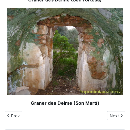
Graner des Delme (Son Martí)
Previous article: Gorg Blau
Next articl
Prev
Next