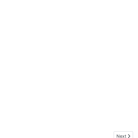
Next articl
Next