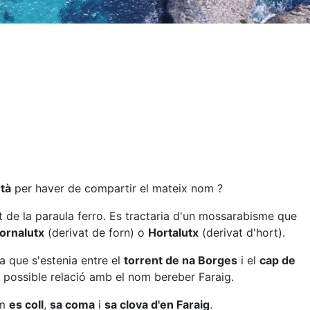
rtà
per haver de compartir el mateix nom ?
t de la paraula ferro. Es tractaria d'un mossarabisme que
ornalutx
(derivat de forn) o
Hortalutx
(derivat d'hort).
a que s'estenia entre el
torrent de na Borges
i el
cap de
a possible relació amb el nom bereber Faraig.
am
es coll
,
sa coma
i
sa clova d'en Faraig
.