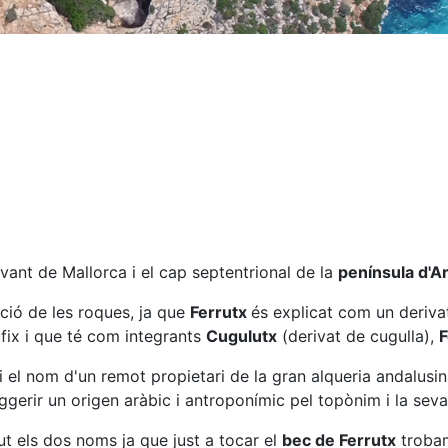
ant de Mallorca i el cap septentrional de la
península d'A
ció de les roques, ja que
Ferrutx
és explicat com un deriva
ufix i que té com integrants
Cugulutx
(derivat de cugulla),
F
i el nom d'un remot propietari de la gran alqueria andalusin
ggerir un origen aràbic i antroponímic pel topònim i la sev
t els dos noms ja que just a tocar el
bec de Ferrutx
trob