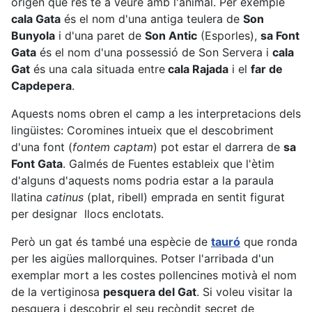
origen que res té a veure amb l'animal. Per exemple
cala Gata
és el nom d'una antiga teulera de
Son
Bunyola
i d'una paret de
Son Antic
(Esporles),
sa Font
Gata
és el nom d'una possessió de Son Servera i
cala
Gat
és una cala situada entre
cala Rajada
i el
far de
Capdepera
.
Aquests noms obren el camp a les interpretacions dels
lingüistes: Coromines intueix que el descobriment
d'una font (
fontem captam
) pot estar el darrera de
sa
Font Gata
. Galmés de Fuentes estableix que l'ètim
d'alguns d'aquests noms podria estar a la paraula
llatina
catinus
(plat, ribell) emprada en sentit figurat
per designar llocs enclotats.
Però un gat és també una espècie de
tauró
que ronda
per les aigües mallorquines. Potser l'arribada d'un
exemplar mort a les costes pollencines motivà el nom
de la vertiginosa
pesquera del Gat
. Si voleu visitar la
pesquera i descobrir el seu recòndit secret de