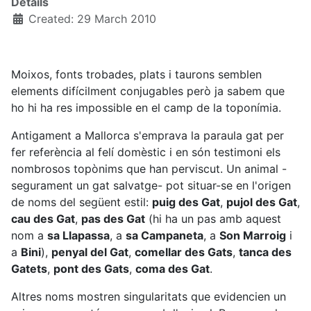
Details
Created: 29 March 2010
Moixos, fonts trobades, plats i taurons semblen
elements difícilment conjugables però ja sabem que
ho hi ha res impossible en el camp de la toponímia.
Antigament a Mallorca s'emprava la paraula gat per
fer referència al felí domèstic i en són testimoni els
nombrosos topònims que han perviscut. Un animal -
segurament un gat salvatge- pot situar-se en l'origen
de noms del següent estil:
puig des Gat
,
pujol des Gat
,
cau des Gat
,
pas des Gat
(hi ha un pas amb aquest
nom a
sa Llapassa
, a
sa Campaneta
, a
Son Marroig
i
a
Bini
),
penyal del Gat
,
comellar des Gats
,
tanca des
Gatets
,
pont des Gats
,
coma des Gat
.
Altres noms mostren singularitats que evidencien un