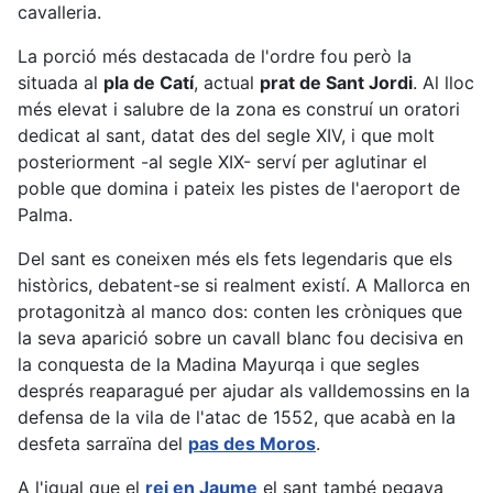
cavalleria.
La porció més destacada de l'ordre fou però la
situada al
pla de Catí
, actual
prat de Sant Jordi
. Al lloc
més elevat i salubre de la zona es construí un oratori
dedicat al sant, datat des del segle XIV, i que molt
posteriorment -al segle XIX- serví per aglutinar el
poble que domina i pateix les pistes de l'aeroport de
Palma.
Del sant es coneixen més els fets legendaris que els
històrics, debatent-se si realment existí. A Mallorca en
protagonitzà al manco dos: conten les cròniques que
la seva aparició sobre un cavall blanc fou decisiva en
la conquesta de la Madina Mayurqa i que segles
després reaparagué per ajudar als valldemossins en la
defensa de la vila de l'atac de 1552, que acabà en la
desfeta sarraïna del
pas des Moros
.
A l'igual que el
rei en Jaume
el sant també pegava