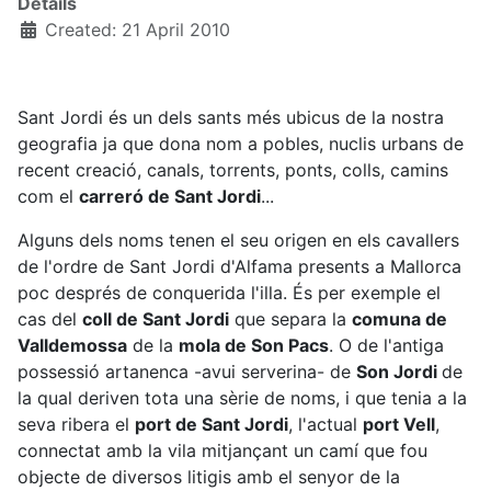
Details
Created: 21 April 2010
Sant Jordi és un dels sants més ubicus de la nostra
geografia ja que dona nom a pobles, nuclis urbans de
recent creació, canals, torrents, ponts, colls, camins
com el
carreró de Sant Jordi
...
Alguns dels noms tenen el seu origen en els cavallers
de l'ordre de Sant Jordi d'Alfama presents a Mallorca
poc després de conquerida l'illa. És per exemple el
cas del
coll de Sant Jordi
que separa la
comuna de
Valldemossa
de la
mola de Son Pacs
. O de l'antiga
possessió artanenca -avui serverina- de
Son Jordi
de
la qual deriven tota una sèrie de noms, i que tenia a la
seva ribera el
port de Sant Jordi
, l'actual
port Vell
,
connectat amb la vila mitjançant un camí que fou
objecte de diversos litigis amb el senyor de la