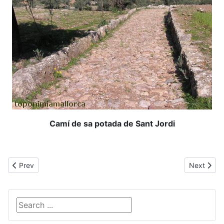
Camí de sa potada de Sant Jordi
Previous article: Sant Antoni
Next articl
Prev
Next
Search ...