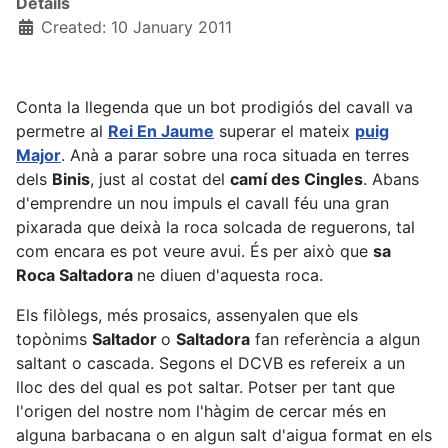
Details
Created: 10 January 2011
Conta la llegenda que un bot prodigiós del cavall va
permetre al
Rei En Jaume
superar el mateix
puig
Major
. Anà a parar sobre una roca situada en terres
dels
Binis
, just al costat del
camí des Cingles
. Abans
d'emprendre un nou impuls el cavall féu una gran
pixarada que deixà la roca solcada de reguerons, tal
com encara es pot veure avui. És per això que
sa
Roca Saltadora
ne diuen d'aquesta roca.
Els filòlegs, més prosaics, assenyalen que els
topònims
Saltador
o
Saltadora
fan referència a algun
saltant o cascada. Segons el DCVB es refereix a un
lloc des del qual es pot saltar. Potser per tant que
l'origen del nostre nom l'hàgim de cercar més en
alguna barbacana o en algun salt d'aigua format en els