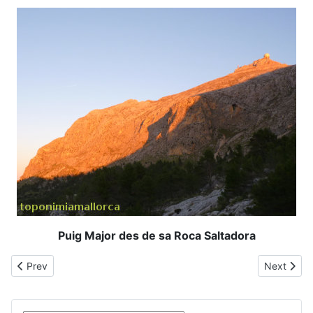
Puig Major des de sa Roca Saltadora
Previous article: Roca de s'Encantament
Next artic
Prev
Next