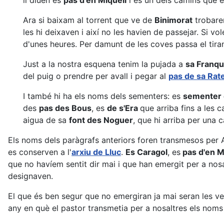
li diuen es
pas d'en Miquelí
i és un dels camins que 
Ara si baixam al torrent que ve de
Binimorat
trobar
les hi deixaven i així no les havien de passejar. Si vo
d'unes heures. Per damunt de les coves passa el tir
Just a la nostra esquena tenim la pujada a
sa Franq
del puig o prendre per avall i pegar al
pas de sa Rat
I també hi ha els noms dels sementers: es
sementer 
des
pas des Bous
, es
de s'Era
que arriba fins a les c
aigua de sa
font des Noguer
, que hi arriba per una 
Els noms dels paràgrafs anteriors foren transmesos per An
es conserven a l'
arxiu de Lluc
.
Es Caragol
, es
pas d'en M
que no havíem sentit dir mai i que han emergit per a nosa
designaven.
El que és ben segur que no emergiran ja mai seran les v
any en què el pastor transmetia per a nosaltres els noms 