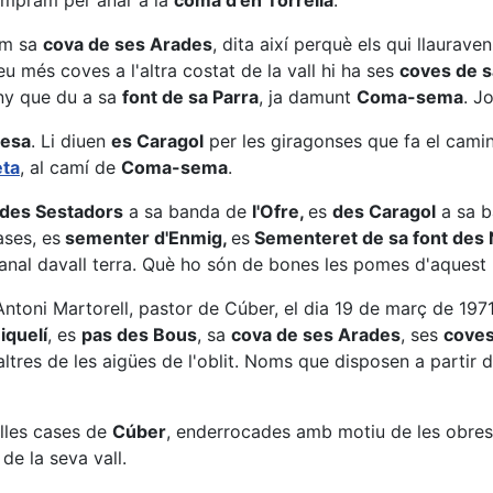
empram per anar a la
coma d'en Torrella
.
em sa
cova de ses Arades
, dita així perquè els qui llaurav
leu més coves a l'altra costat de la vall hi ha ses
coves de 
any que du a sa
font de sa Parra
, ja damunt
Coma-sema
. J
uesa
. Li diuen
es Caragol
per les giragonses que fa el camin
eta
, al camí de
Coma-sema
.
des Sestadors
a sa banda de
l'Ofre,
es
des Caragol
a sa 
ases, es
sementer d'Enmig,
es
Sementeret de sa font des 
canal davall terra. Què ho són de bones les pomes d'aquest 
toni Martorell, pastor de Cúber, el dia 19 de març de 1971, 
iquelí
, es
pas des Bous
, sa
cova de ses Arades
, ses
coves
ltres de les aigües de l'oblit. Noms que disposen a partir d
elles cases de
Cúber
, enderrocades amb motiu de les obres 
de la seva vall.