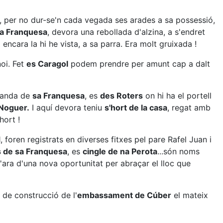
en, per no dur-se'n cada vegada ses arades a sa possessió,
sa Franquesa
, devora una rebollada d'alzina, a s'endret
o encara la hi he vista, a sa parra. Era molt gruixada !
oi. Fet
es Caragol
podem prendre per amunt cap a dalt
banda de
sa Franquesa
, es
des Roters
on hi ha el portell
Noguer.
I aquí devora teniu
s'hort de la casa
, regat amb
hort !
foren registrats en diverses fitxes pel pare Rafel Juan i
 de sa Franquesa
, es
cingle de na Perota
...són noms
'ara d'una nova oportunitat per abraçar el lloc que
de construcció de l'
embassament de Cúber
el mateix