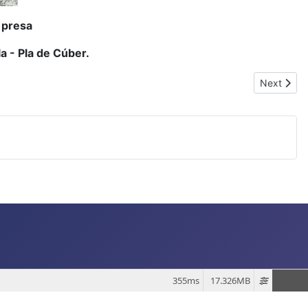
a presa
 - Pla de Cúber.
Next artic
Next
355ms
17.326MB