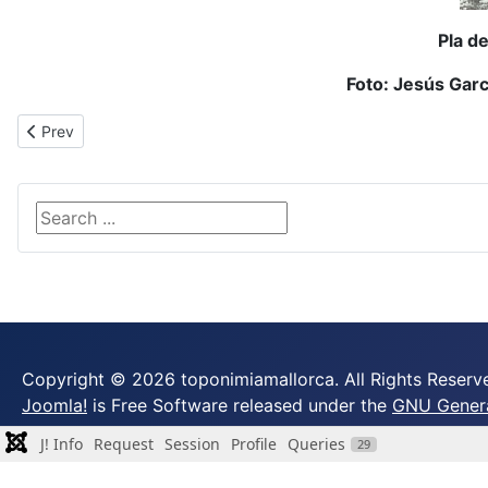
Pla de
Foto: Jesús Garc
Previous article: ses Cuines Velles
Prev
Search ...
Copyright © 2026 toponimiamallorca. All Rights Reserv
Joomla!
is Free Software released under the
GNU General
J! Info
Request
Session
Profile
Queries
29