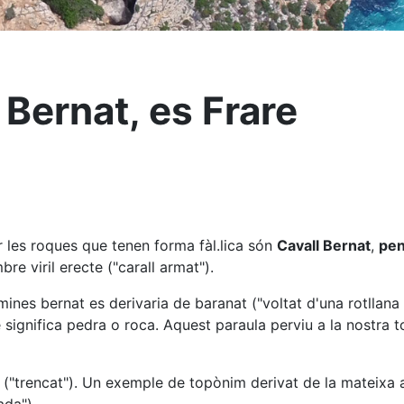
 Bernat, es Frare
 les roques que tenen forma fàl.lica són
Cavall Bernat
,
pen
e viril erecte ("carall armat").
mines bernat es derivaria de baranat ("voltat d'una rotlla
significa pedra o roca. Aquest paraula perviu a la nostra
us ("trencat"). Un exemple de topònim derivat de la mateixa 