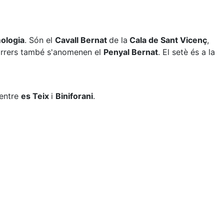
mologia
. Són el
Cavall Bernat
de la
Cala de Sant Vicenç
,
darrers també s'anomenen el
Penyal Bernat
. El setè és a la
 entre
es Teix
i
Biniforani
.