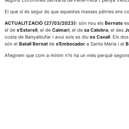
segons Coromines derivaria de Pena-freta ("penya trenc
El que sí és segur és que aquestes masses pètries ens c
ACTUALITZACIÓ (27/03/2023):
són nou els
Bernats
es
el de
s'Estorell
, el de
Caimari
, el de
sa Calobra
, el des
J
costa de Banyalbufar i avui sols es diu
es Cavall
. Els dos
són el
Batall Bernat
de
s'Embocador
a Santa Maria i el
B
Afegirem que com a mínim n'hi ha un més perquè segons