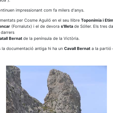
ada").
ontinuen impressionant com fa milers d'anys.
mentats per Cosme Aguiló en el seu llibre
Toponímia i Eti
oncar
(Fornalutx) i el de devora
s'Illeta
de Sóller. Els tres 
 darrers
atall Bernat
de la península de la Victòria.
 la documentació antiga hi ha un
Cavall Bernat
a la partió