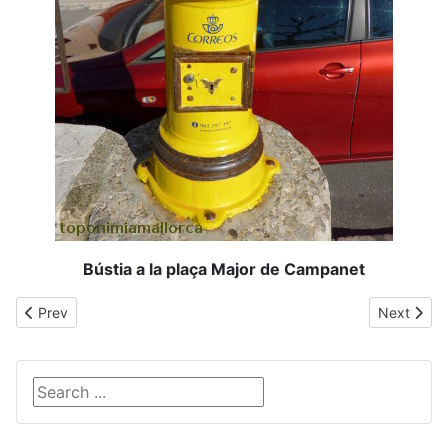
Bústia a la plaça Major de Campanet
Previous article: Corral Fals
Next articl
Prev
Next
Search ...