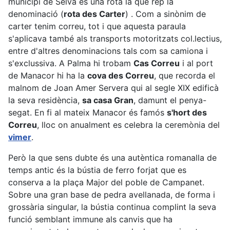
municipi de Selva és una rota la que rep la
denominació (
rota des Carter
) . Com a sinònim de
carter tenim correu, tot i que aquesta paraula
s'aplicava també als transports motoritzats col.lectius,
entre d'altres denominacions tals com sa camiona i
s'exclussiva. A Palma hi trobam
Cas Correu
i al port
de Manacor hi ha la
cova des Correu
, que recorda el
malnom de Joan Amer Servera qui al segle XIX edificà
la seva residència,
sa casa Gran
, damunt el penya-
segat. En fi al mateix Manacor és famós
s'hort des
Correu
, lloc on anualment es celebra la ceremònia del
vimer
.
Però la que sens dubte és una autèntica romanalla de
temps antic és la bústia de ferro forjat que es
conserva a la plaça Major del poble de Campanet.
Sobre una gran base de pedra avellanada, de forma i
grossària singular, la bústia continua complint la seva
funció semblant immune als canvis que ha