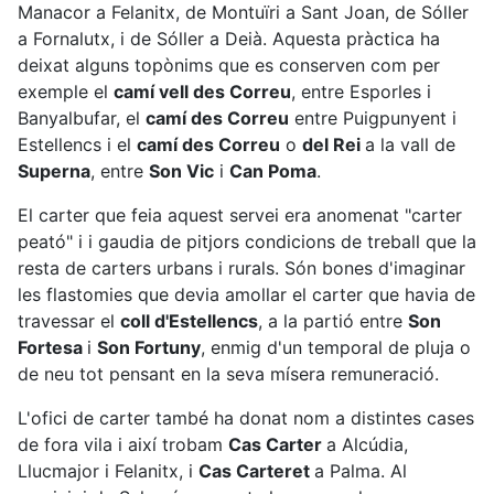
Manacor a Felanitx, de Montuïri a Sant Joan, de Sóller
a Fornalutx, i de Sóller a Deià. Aquesta pràctica ha
deixat alguns topònims que es conserven com per
exemple el
camí vell des Correu
, entre Esporles i
Banyalbufar, el
camí des Correu
entre Puigpunyent i
Estellencs i el
camí des Correu
o
del Rei
a la vall de
Superna
, entre
Son Vic
i
Can Poma
.
El carter que feia aquest servei era anomenat "carter
peató" i i gaudia de pitjors condicions de treball que la
resta de carters urbans i rurals. Són bones d'imaginar
les flastomies que devia amollar el carter que havia de
travessar el
coll d'Estellencs
, a la partió entre
Son
Fortesa
i
Son Fortuny
, enmig d'un temporal de pluja o
de neu tot pensant en la seva mísera remuneració.
L'ofici de carter també ha donat nom a distintes cases
de fora vila i així trobam
Cas Carter
a Alcúdia,
Llucmajor i Felanitx, i
Cas Carteret
a Palma. Al