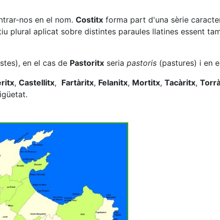
ntrar-nos en el nom.
Costitx
forma part d'una sèrie caracte
atiu plural aplicat sobre distintes paraules llatines essent 
stes), en el cas de
Pastoritx
seria
pastoris
(pastures) i en 
ritx
,
Castellitx
,
Fartàritx
,
Felanitx
,
Mortitx
,
Tacàritx
,
Torrà
igüetat.