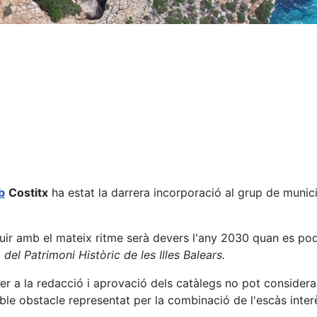
b
Costitx
ha estat la darrera incorporació al grup de munic
eguir amb el mateix ritme serà devers l'any 2030 quan es p
,
del Patrimoni Històric de les Illes Balears.
er a la redacció i aprovació dels catàlegs no pot considera
able obstacle representat per la combinació de l'escàs inter