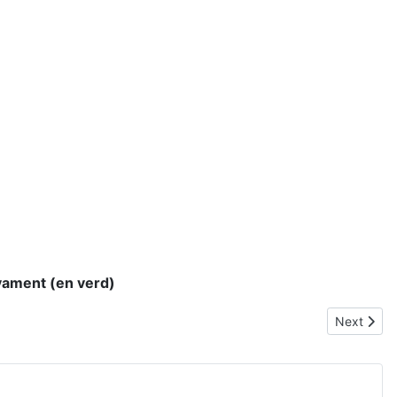
ivament (en verd)
Next articl
Next