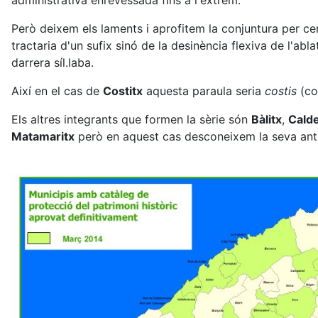
administrativa enrevessada fins a l'extrem.
Però deixem els laments i aprofitem la conjuntura per ce
tractaria d'un sufix sinó de la desinència flexiva de l'abl
darrera síl.laba.
Així en el cas de
Costitx
aquesta paraula seria
costis
(co
Els altres integrants que formen la sèrie són
Bàlitx
,
Calde
Matamaritx
però en aquest cas desconeixem la seva ant