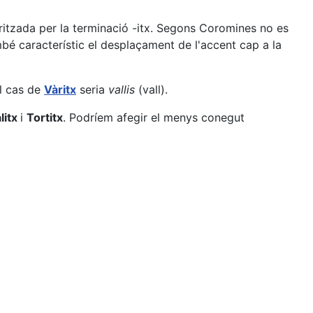
ritzada per la terminació -itx. Segons Coromines no es
també característic el desplaçament de l'accent cap a la
el cas de
Vàritx
seria
vallis
(vall).
litx
i
Tortitx
. Podríem afegir el menys conegut