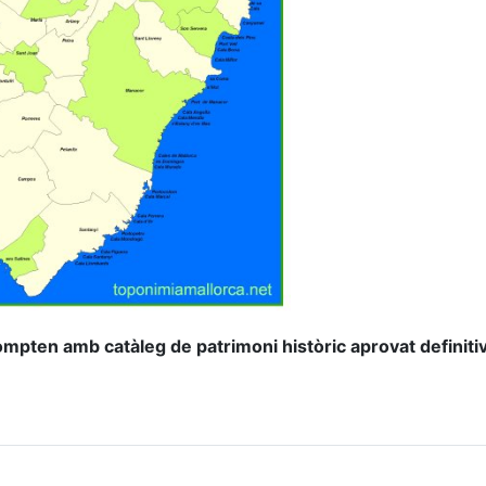
mpten amb catàleg de patrimoni històric aprovat definit