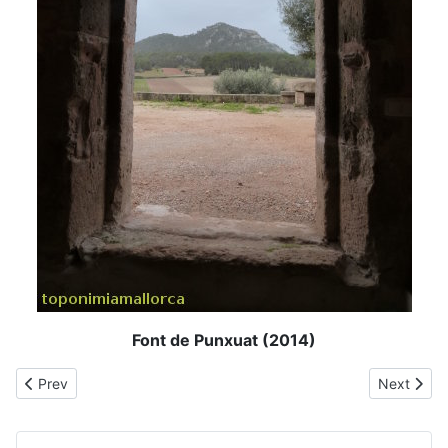
Font de Punxuat (2014)
Previous article: es Forrellat
Next artic
Prev
Next