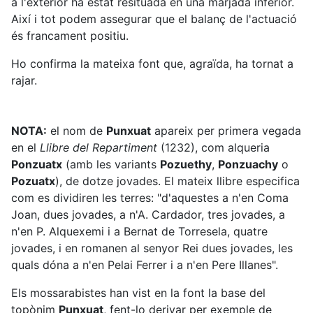
a l'exterior ha estat resituada en una marjada inferior.
Així i tot podem assegurar que el balanç de l'actuació
és francament positiu.
Ho confirma la mateixa font que, agraïda, ha tornat a
rajar.
NOTA:
el nom de
Punxuat
apareix per primera vegada
en el
Llibre del Repartiment
(1232), com alqueria
Ponzuatx
(amb les variants
Pozuethy
,
Ponzuachy
o
Pozuatx
), de dotze jovades. El mateix llibre especifica
com es dividiren les terres: "d'aquestes a n'en Coma
Joan, dues jovades, a n'A. Cardador, tres jovades, a
n'en P. Alquexemi i a Bernat de Torresela, quatre
jovades, i en romanen al senyor Rei dues jovades, les
quals dóna a n'en Pelai Ferrer i a n'en Pere Illanes".
Els mossarabistes han vist en la font la base del
topònim
Punxuat
, fent-lo derivar per exemple de