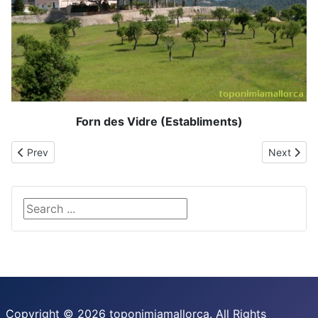
Forn des Vidre (Establiments)
Previous article: Font Santa
Next articl
Prev
Next
Search ...
Copyright © 2026 toponimiamallorca. All Rights