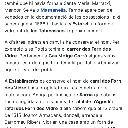
també que hi havia forns a Santa Maria, Marratxí,
Mancor, Selva o
Massanella
. També apareixen de
vegades en la documentació de les possessions i així
sabem que al 1688 hi havia a
s'Estorell
un forn de
vidre dit de
les Tafonasses
, topònim ja mort.
A d'altres indrets en canvi s'ha conservat el nom. Per
exemple a sa Pobla tenim el
carrer des Forn des
Vidre
. Pertanyent a
Cas Metge Corró
alguns veïns
encara recorden que fou demolit per tal d'urbanitzar
aquest redol del poble.
A
Establiments
es conserva el nom de
camí des Forn
des Vidre
i una propietat rural es coneix amb el
mateix nom. Antiga pertinença de
Sarrià
que abans
fou coneguda amb els noms de
rafal de n'Agustí
i
rafal des Forn des Vidre
d'ella sabem que el 13 d'abril
de 1515 Joanot Armadans, donzell, arrenda a
Bartomeu Ribers, vidrier, una casa amb un forn de