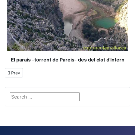
El paraís -torrent de Pareis- des del clot d'Infern
Previous article: Illetes
Prev
Search ...