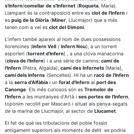
s'Infern
/
comellar de s'Infernet
(
Roqueta
, Maria).
Llampant és la contraposició entre es
clot de l'Infern
i
es
puig de la Glòria
(
Míner
, Llucmajor) que a més
tenen com a veí es
clot del Dimoni
.
L'infern també apareix al nom de dues possessions
llorencines (
Infern Vell
/
Infern Nou
), a un torrent
esporlerí (
torrent d'Infern
) , a una clova manacorina
(
clova de l'Infern
) i a una sèrie de camins:
camí de
l'Infern
(Petra, Algaida),
camí des Infernets
(Maria),
camí dels Inferns
(Sencelles). Hi ha un
racó de l'Infern
a la
serra d'Alfàbia
i un
forat d'Infern
al
port des
Canonge
. Els més curiosos són es
Tremolor de
l'Infern
a les muntanyes d'Artà i
ses portes de l'Infern
,
topònim recollit per Mascaró i situat als penya-segats
de la marina de Llucmajor, al sector de
Llucamet
.
El fet de què les tribulacions del poble fossin
antigament superiors als moments de delit es podria