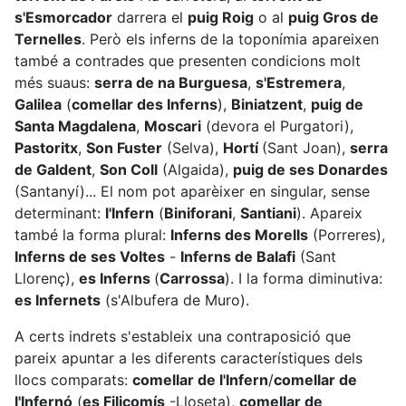
s'Esmorcador
darrera el
puig Roig
o al
puig Gros de
Ternelles
. Però els inferns de la toponímia apareixen
també a contrades que presenten condicions molt
més suaus:
serra de na Burguesa
,
s'Estremera
,
Galilea
(
comellar des Inferns
),
Biniatzent
,
puig de
Santa Magdalena
,
Moscari
(devora el Purgatori),
Pastoritx
,
Son Fuster
(Selva),
Hortí
(Sant Joan),
serra
de Galdent
,
Son Coll
(Algaida),
puig de ses Donardes
(Santanyí)... El nom pot aparèixer en singular, sense
determinant:
l'Infern
(
Biniforani
,
Santiani
). Apareix
també la forma plural:
Inferns des Morells
(Porreres),
Inferns de ses Voltes
-
Inferns de Balafi
(Sant
Llorenç),
es Inferns
(
Carrossa
). I la forma diminutiva:
es Infernets
(s'Albufera de Muro).
A certs indrets s'estableix una contraposició que
pareix apuntar a les diferents característiques dels
llocs comparats:
comellar de l'Infern
/
comellar de
l'Infernó
(
es Filicomís
-Lloseta),
comellar de