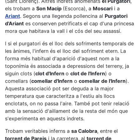
(Sant Llorenç). Altres indrets anomenats
el Purgatori
,
els trobam a
Son Macip
(Escorca), a
Moscari
i a
Ariant
. Segons una llegenda pollencina al
Purgatori
d'Ariant
es conserven petrificats el cap d'una princesa
mora que habitava la vall i el cós del seu assassí.
I si el purgatori és el lloc dels sofriments temporals de
les ànimes, l'infern és el lloc del sofriment etern. La
forma més habitual d'aparició d'aquest nom a la
toponímia és associada a depressions del terreny, ja
siguin clots (
clot d'Infern
o
clot de l'Infern
) o
comellars (
comellar d'Infern
o
comellar de l'Infern
).
Aquesta associació pot ser deguda a la major
temperatura que caracteritza a l'estiu als llocs
enclotats, on no passa l'aire. També pot tenir relació
amb la sensació d'aillament de la resta del món que
s'experimenta en aquests indrets.
Trobam veritables inferns a
sa Calobra
, entre el
torrent de Pareis
i la carretera, al
torrent de