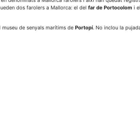
ren denominats a Mallorca farolers i així han quedat regist
queden dos farolers a Mallorca: el del
far de Portocolom
i e
l museu de senyals marítims de
Portopí
. No inclou la pujad