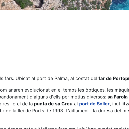
 fars. Ubicat al port de Palma, al costat del
far de Portop
com anaren evolucionat en el temps les òptiques, les màquin
l'abandonament d'alguns d'ells per motius diversos:
sa Farola 
ires- o el de la
punta de sa Creu
al
port de Sóller
, inutili
rtir de la llei de Ports de 1993. L'aïllament i la duresa del m