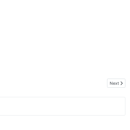
Next articl
Next