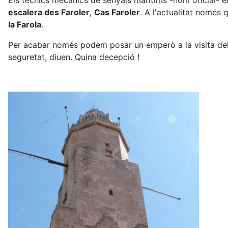
Els tècnics mecànics de senyals marítims -nom oficial- e
escalera des Faroler
,
Cas Faroler
. A l'actualitat només 
la Farola
.
Per acabar només podem posar un emperò a la visita de
seguretat, diuen. Quina decepció !