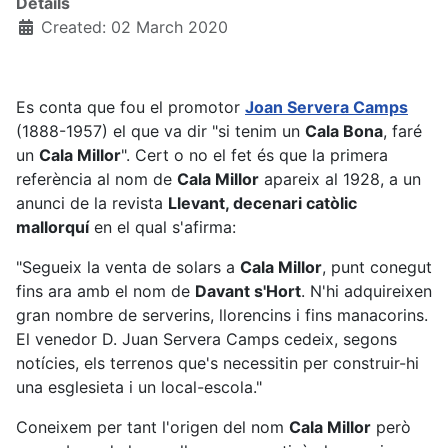
Details
Created: 02 March 2020
Es conta que fou el promotor
Joan Servera Camps
(1888-1957) el que va dir "si tenim un
Cala Bona
, faré
un
Cala Millor
". Cert o no el fet és que la primera
referència al nom de
Cala Millor
apareix al 1928, a un
anunci de la revista
Llevant, decenari catòlic
mallorquí
en el qual s'afirma:
"Segueix la venta de solars a
Cala Millor
, punt conegut
fins ara amb el nom de
Davant s'Hort
. N'hi adquireixen
gran nombre de serverins, llorencins i fins manacorins.
El venedor D. Juan Servera Camps cedeix, segons
notícies, els terrenos que's necessitin per construir-hi
una esglesieta i un local-escola."
Coneixem per tant l'origen del nom
Cala Millor
però