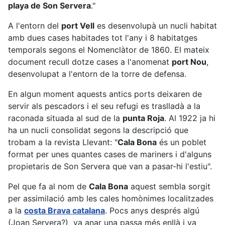
playa de Son Servera
."
A l'entorn del
port Vell
es desenvolupà un nucli habitat
amb dues cases habitades tot l'any i 8 habitatges
temporals segons el Nomenclàtor de 1860. El mateix
document recull dotze cases a l'anomenat
port Nou
,
desenvolupat a l'entorn de la torre de defensa.
En algun moment aquests antics ports deixaren de
servir als pescadors i el seu refugi es traslladà a la
raconada situada al sud de la
punta Roja
. Al 1922 ja hi
ha un nucli consolidat segons la descripció que
trobam a la revista Llevant: "
Cala Bona
és un poblet
format per unes quantes cases de mariners i d'alguns
propietaris de Son Servera que van a pasar-hi l'estiu".
Pel que fa al nom de
Cala Bona
aquest sembla sorgit
per assimilació amb les cales homònimes localitzades
a la
costa Brava catalana
. Pocs anys després algú
(Joan Servera?) va anar una passa més enllà i va