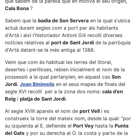
que sabem de la parella que en motivà el seu origen,
Cala Bona
?
Sabem que la
badia de Son Servera
en la qual s'ubica
actuà durant segles com a port per als habitants
d'Artà i així l'historiador Antoni Gili recollí diverses
notícies relatives al
port de Sant Jordi
de la parròquia
d'Artà datant-se la més antiga al 1388.
Veim que com és habitual les terres del litoral,
desertes i perilloses, rebien inicialment el nom de la
possessió a la qual pertanyien, en aquest cas
Son
Jordi
.
Joan Binimelis
en el seus mapes de finals del
segle XVI recollí per a la zona dos noms:
cala d'en
Roig
i
platja de Sant Jordi
.
Al segle XVIII apareix el nom de
port Vell
i es
construeix la torre del mateix nom, desde la qual: "por
su izquierda al E. defiende el
Port Vey
hasta la
Punta
del Gats
y por su derecha al O. la costa y parte de la