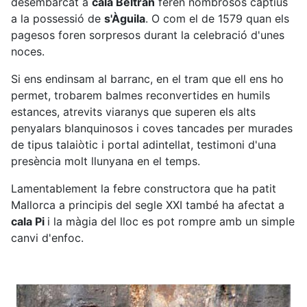
desembarcat a
cala Beltran
feren nombrosos captius
a la possessió de
s'Àguila
. O com el de 1579 quan els
pagesos foren sorpresos durant la celebració d'unes
noces.
Si ens endinsam al barranc, en el tram que ell ens ho
permet, trobarem balmes reconvertides en humils
estances, atrevits viaranys que superen els alts
penyalars blanquinosos i coves tancades per murades
de tipus talaiòtic i portal adintellat, testimoni d'una
presència molt llunyana en el temps.
Lamentablement la febre constructora que ha patit
Mallorca a principis del segle XXI també ha afectat a
cala Pi
i la màgia del lloc es pot rompre amb un simple
canvi d'enfoc.