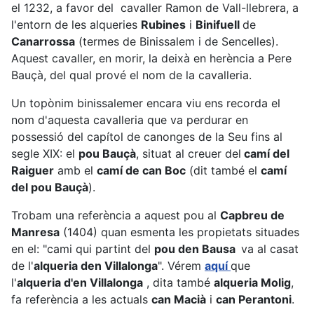
el 1232, a favor del cavaller Ramon de Vall-llebrera, a
l'entorn de les alqueries
Rubines
i
Binifuell
de
Canarrossa
(termes de Binissalem i de Sencelles).
Aquest cavaller, en morir, la deixà en herència a Pere
Bauçà, del qual prové el nom de la cavalleria.
Un topònim binissalemer encara viu ens recorda el
nom d'aquesta cavalleria que va perdurar en
possessió del capítol de canonges de la Seu fins al
segle XIX: el
pou Bauçà
, situat al creuer del
camí del
Raiguer
amb el
camí de can Boc
(dit també el
camí
del pou Bauçà
).
Trobam una referència a aquest pou al
Capbreu de
Manresa
(1404) quan esmenta les propietats situades
en el: "cami qui partint del
pou den Bausa
va al casat
de l'
alqueria den Villalonga
". Vérem
aquí
que
l'
alqueria d'en Villalonga
, dita també
alqueria Molig
,
fa referència a les actuals
can Macià
i
can Perantoni
.