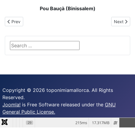
Pou Bauçà (Binissalem)
Previous article: Pou de ses Gitanes
Next articl
Prev
Next
Search ...
Copyright © 2026 toponimiamallorca. All Rights
Reserved.
Joomla!
is Free Software released under the
GNU
General Public License.
215ms
17.317MB
29