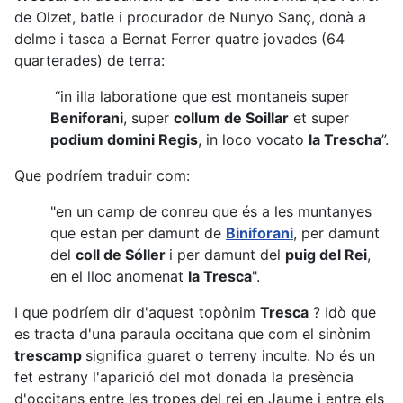
de Olzet, batle i procurador de Nunyo Sanç, donà a
delme i tasca a Bernat Ferrer quatre jovades (64
quarterades) de terra:
“in illa laboratione que est montaneis super
Beniforani
, super
collum de Soillar
et super
podium domini Regis
, in loco vocato
la Trescha
”.
Que podríem traduir com:
"en un camp de conreu que és a les muntanyes
que estan per damunt de
Biniforani
, per damunt
del
coll de Sóller
i per damunt del
puig del Rei
,
en el lloc anomenat
la Tresca
".
I que podríem dir d'aquest topònim
Tresca
? Idò que
es tracta d'una paraula occitana que com el sinònim
trescamp
significa guaret o terreny inculte. No és un
fet estrany l'aparició del mot donada la presència
d'occitans entre les tropes del rei en Jaume i entre els