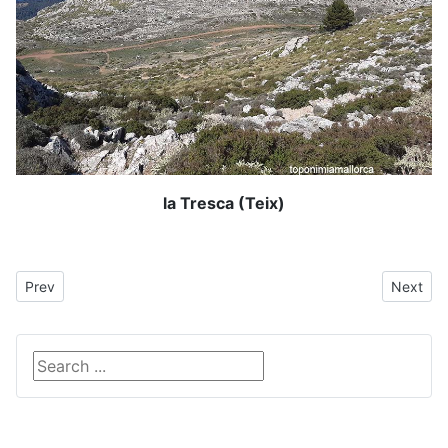
la Tresca (Teix)
Previous article: El Toro
Next art
Prev
Next
Search ...