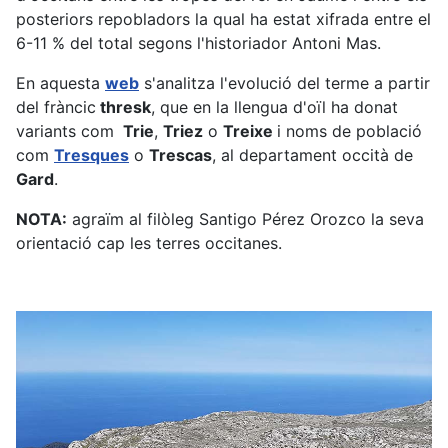
posteriors repobladors la qual ha estat xifrada entre el
6-11 % del total segons l'historiador Antoni Mas.
En aquesta
web
s'analitza l'evolució del terme a partir
del fràncic
thresk
, que en la llengua d'oïl ha donat
variants com
Trie
,
Triez
o
Treixe
i noms de població
com
Tresques
o
Trescas
, al departament occità de
Gard
.
NOTA:
agraïm al filòleg Santigo Pérez Orozco la seva
orientació cap les terres occitanes.