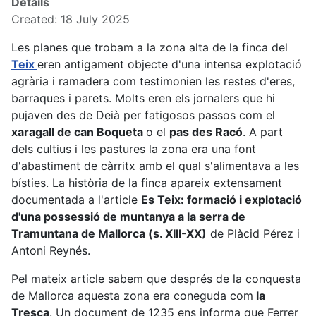
Details
Created: 18 July 2025
Les planes que trobam a la zona alta de la finca del
Teix
eren antigament objecte d'una intensa explotació
agrària i ramadera com testimonien les restes d'eres,
barraques i parets. Molts eren els jornalers que hi
pujaven des de Deià per fatigosos passos com el
xaragall de can Boqueta
o el
pas des Racó
. A part
dels cultius i les pastures la zona era una font
d'abastiment de càrritx amb el qual s'alimentava a les
bísties. La història de la finca apareix extensament
documentada a l'article
Es Teix: formació i explotació
d'una possessió de muntanya a la serra de
Tramuntana de Mallorca (s. XIII-XX)
de Plàcid Pérez i
Antoni Reynés.
Pel mateix article sabem que després de la conquesta
de Mallorca aquesta zona era coneguda com
la
Tresca
. Un document de 1235 ens informa que Ferrer