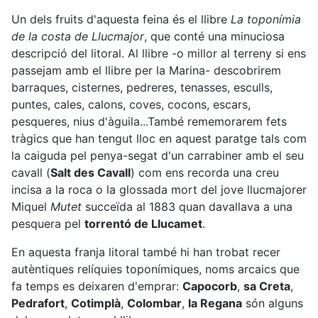
Un dels fruits d'aquesta feina és el llibre
La toponímia
de la costa de Llucmajor
, que conté una minuciosa
descripció del litoral. Al llibre -o millor al terreny si ens
passejam amb el llibre per la Marina- descobrirem
barraques, cisternes, pedreres, tenasses, esculls,
puntes, cales, calons, coves, cocons, escars,
pesqueres, nius d'àguila...També rememorarem fets
tràgics que han tengut lloc en aquest paratge tals com
la caiguda pel penya-segat d'un carrabiner amb el seu
cavall (
Salt des Cavall
) com ens recorda una creu
incisa a la roca o la glossada mort del jove llucmajorer
Miquel
Mutet
succeïda al 1883 quan davallava a una
pesquera pel
torrentó de Llucamet
.
En aquesta franja litoral també hi han trobat recer
autèntiques relíquies toponímiques, noms arcaics que
fa temps es deixaren d'emprar:
Capocorb
,
sa Creta
,
Pedrafort
,
Cotimplà
,
Colombar
,
la Regana
són alguns