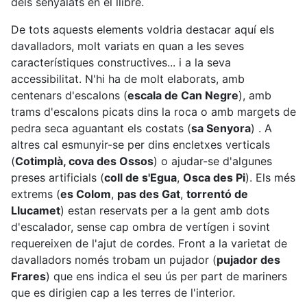
dels senyalats en el llibre.
De tots aquests elements voldria destacar aquí els
davalladors, molt variats en quan a les seves
característiques constructives... i a la seva
accessibilitat. N'hi ha de molt elaborats, amb
centenars d'escalons (
escala de Can Negre
), amb
trams d'escalons picats dins la roca o amb margets de
pedra seca aguantant els costats (
sa Senyora
) . A
altres cal esmunyir-se per dins encletxes verticals
(
Cotimplà, cova des Ossos
) o ajudar-se d'algunes
preses artificials (
coll de s'Egua
,
Osca des Pi
). Els més
extrems (
es Colom
,
pas des Gat
,
torrentó de
Llucamet
) estan reservats per a la gent amb dots
d'escalador, sense cap ombra de vertígen i sovint
requereixen de l'ajut de cordes. Front a la varietat de
davalladors només trobam un pujador (
pujador des
Frares
) que ens indica el seu ús per part de mariners
que es dirigien cap a les terres de l'interior.