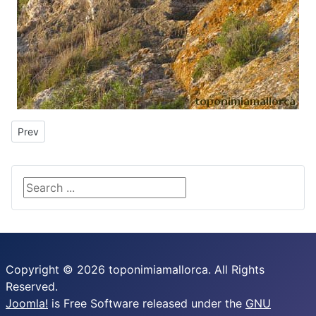
Previous article: sa Duaia
Prev
Search ...
Copyright © 2026 toponimiamallorca. All Rights
Reserved.
Joomla!
is Free Software released under the
GNU