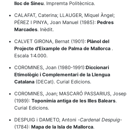
lloc de Sineu
. Impremta Politècnica.
CALAFAT, Caterina; LLAUGER, Miquel Àngel;
PÉREZ I PINYA, Joan Manuel (1985):
Pedres
Marcades
. Inèdit.
CALVET GIRONA, Bernat (1901):
Plànol del
Projecte d'Eixample de Palma de Mallorca
.
Escala 1:4.000.
COROMINES, Joan (1980-1991):
Diccionari
Etimològic i Complementari de la Llengua
Catalana
(DECat). Curial Edicions.
COROMINES, Joan; MASCARÓ PASSARIUS, Josep
(1989):
Toponímia antiga de les Illes Balears
.
Curial Edicions.
DESPUIG i DAMETO, Antoni -
Cardenal Despuig
-
(1784):
Mapa de la Isla de Mallorca
.