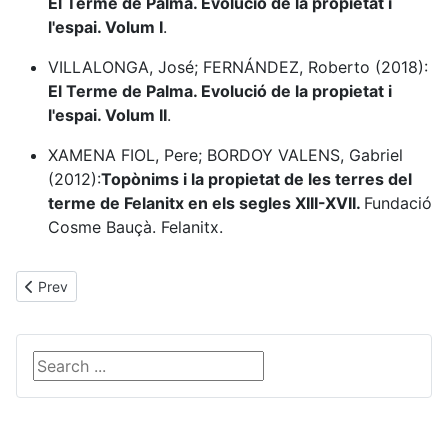
El Terme de Palma. Evolució de la propietat i
l'espai. Volum I
.
VILLALONGA, José; FERNÁNDEZ, Roberto (2018):
El Terme de Palma. Evolució de la propietat i
l'espai. Volum II
.
XAMENA FIOL, Pere; BORDOY VALENS, Gabriel
(2012):
Topònims i la propietat de les terres del
terme de Felanitx en els segles XIII-XVII.
Fundació
Cosme Bauçà. Felanitx.
Previous article: Presentació
Prev
Search ...