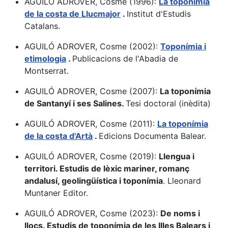
AGUILÓ ADROVER, Cosme (1996):
La toponímia
de la costa de Llucmajor
.
Institut d'Estudis
Catalans.
AGUILÓ ADROVER, Cosme (2002):
Toponímia i
etimologia
.
Publicacions de l'Abadia de
Montserrat.
AGUILÓ ADROVER, Cosme (2007):
La toponímia
de Santanyí i ses Salines.
Tesi doctoral (inèdita)
AGUILÓ ADROVER, Cosme (2011):
La toponímia
de la costa d'Artà
.
Edicions Documenta Balear.
AGUILÓ ADROVER, Cosme (2019):
Llengua i
territori. Estudis de lèxic mariner, romanç
andalusí, geolingüística i toponímia
. Lleonard
Muntaner Editor.
AGUILÓ ADROVER, Cosme (2023):
De noms i
llocs. Estudis de toponímia de les Illes Balears i