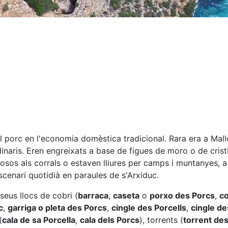
el porc en l'economia domèstica tradicional. Rara era a Mal
inaris. Eren engreixats a base de figues de moro o de crist
losos als corrals o estaven lliures per camps i muntanyes, 
escenari quotidià en paraules de s'Arxiduc.
seus llocs de cobri (
barraca
,
caseta
o
porxo des Porcs
,
co
c
,
garriga o pleta des Porcs
,
cingle des Porcells
,
cingle de
(
cala de sa Porcella
,
cala dels Porcs
), torrents (
torrent de