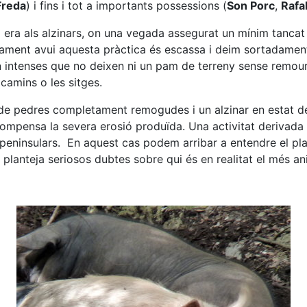
Freda
) i fins i tot a importants possessions (
Son Porc
,
Rafa
era als alzinars, on una vegada assegurat un mínim tancat i
dament avui aquesta pràctica és escassa i deim sortadament 
intenses que no deixen ni un pam de terreny sense remoure,
camins o les sitges.
de pedres completament remogudes i un alzinar en estat dep
compensa la severa erosió produïda. Una activitat derivad
s peninsulars. En aquest cas podem arribar a entendre el pla
 planteja seriosos dubtes sobre qui és en realitat el més an