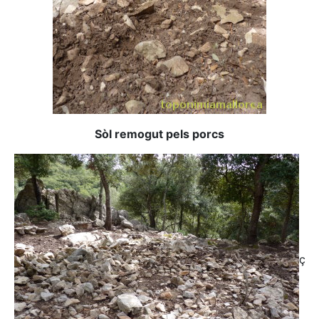
Sòl remogut pels porcs
ç