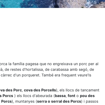
lorca la família pagesa que no engreixava un porc per al
ià, de restes d'hortalissa, de carabassa amb segó, de
a càrrec d'un porqueret. També era frequent veure'ls
va des Porc
,
cova des Porcells
), els llocs de tancament
s Porcs
) els llocs d'abeurada (
bassa
,
font
o
pou des
s Porcs
), muntanyes (
serra o serral des Porcs
) i passos