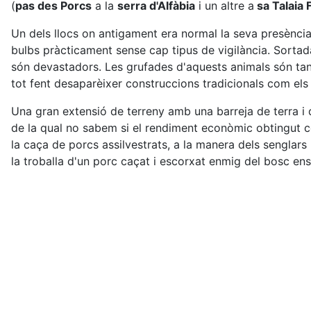
(
pas des Porcs
a la
serra d'Alfàbia
i un altre a
sa Talaia 
Un dels llocs on antigament era normal la seva presència 
bulbs pràcticament sense cap tipus de vigilància. Sorta
són devastadors. Les grufades d'aquests animals són tan 
tot fent desaparèixer construccions tradicionals com els 
Una gran extensió de terreny amb una barreja de terra i 
de la qual no sabem si el rendiment econòmic obtingut 
la caça de porcs assilvestrats, a la manera dels senglar
la troballa d'un porc caçat i escorxat enmig del bosc ens