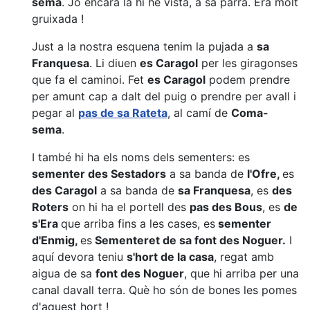
sema
. Jo encara la hi he vista, a sa parra. Era molt
gruixada !
Just a la nostra esquena tenim la pujada a
sa
Franquesa
. Li diuen
es Caragol
per les giragonses
que fa el caminoi. Fet
es Caragol
podem prendre
per amunt cap a dalt del puig o prendre per avall i
pegar al
pas de sa Rateta
, al camí de
Coma-
sema
.
I també hi ha els noms dels sementers: es
sementer des Sestadors
a sa banda de
l'Ofre,
es
des Caragol
a sa banda de
sa Franquesa
, es
des
Roters
on hi ha el portell des
pas des Bous
, es
de
s'Era
que arriba fins a les cases, es
sementer
d'Enmig,
es
Sementeret de sa font des Noguer.
I
aquí devora teniu
s'hort de la casa
, regat amb
aigua de sa
font des Noguer
, que hi arriba per una
canal davall terra. Què ho són de bones les pomes
d'aquest hort !