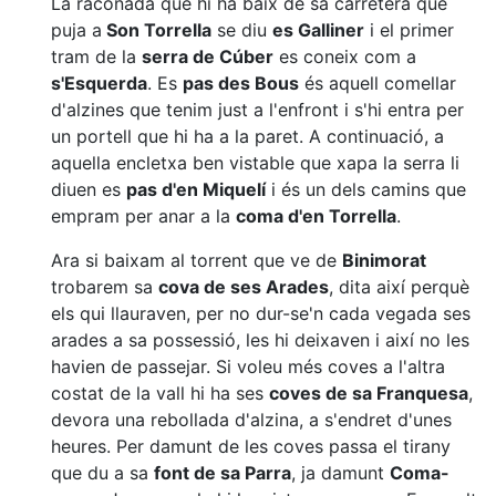
La raconada que hi ha baix de sa carretera que
puja a
Son Torrella
se diu
es Galliner
i el primer
tram de la
serra de Cúber
es coneix com a
s'Esquerda
. Es
pas des Bous
és aquell comellar
d'alzines que tenim just a l'enfront i s'hi entra per
un portell que hi ha a la paret. A continuació, a
aquella encletxa ben vistable que xapa la serra li
diuen es
pas d'en Miquelí
i és un dels camins que
empram per anar a la
coma d'en Torrella
.
Ara si baixam al torrent que ve de
Binimorat
trobarem sa
cova de ses Arades
, dita així perquè
els qui llauraven, per no dur-se'n cada vegada ses
arades a sa possessió, les hi deixaven i així no les
havien de passejar. Si voleu més coves a l'altra
costat de la vall hi ha ses
coves de sa Franquesa
,
devora una rebollada d'alzina, a s'endret d'unes
heures. Per damunt de les coves passa el tirany
que du a sa
font de sa Parra
, ja damunt
Coma-