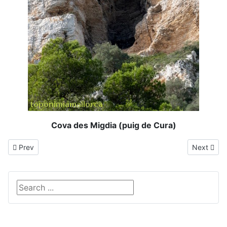
Cova des Migdia (puig de Cura)
Previous article: Dolmen de s'Aigua Dolça
Next articl
Prev
Next
Search ...