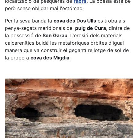
localització de pesqueres de
raors
. La poesia està bé
però sense oblidar mai l'estómac.
Per la seva banda la
cova des Dos Ulls
es troba als
penya-segats meridionals del
puig de Cura
, dintre de
la possessió de
Son Garau
. L'erosió dels materials
calcarenítics buidà les metafòriques òrbites d'igual
manera que va construir el gegantí rellotge de sol de
la propera
cova des Migdia
.