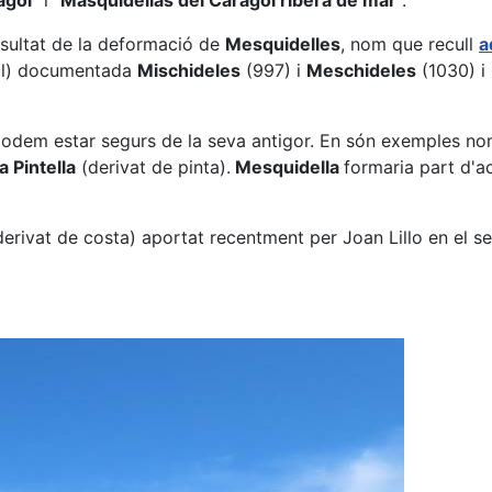
agol
" i "
Masquidellas del Caragol ribera de mar
".
sultat de la deformació de
Mesquidelles
, nom que recull
a
tal) documentada
Mischideles
(997) i
Meschideles
(1030) i
m podem estar segurs de la seva antigor. En són exemples 
a Pintella
(derivat de pinta).
Mesquidella
formaria part d'a
erivat de costa) aportat recentment per Joan Lillo en el se