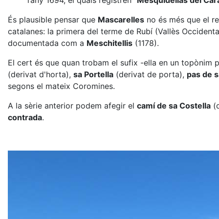
l’any 1694, el quals registren "
Mesquidellas del Car
És plausible pensar que
Mascarelles
no és més que el re
catalanes: la primera del terme de Rubí (Vallès Occiden
documentada com a
Meschitellis
(1178).
El cert és que quan trobam el sufix -ella en un topòni
(derivat d'horta),
sa Portella
(derivat de porta),
pas de s
segons el mateix Coromines.
A la sèrie anterior podem afegir el
camí de sa Costella
(d
contrada
.