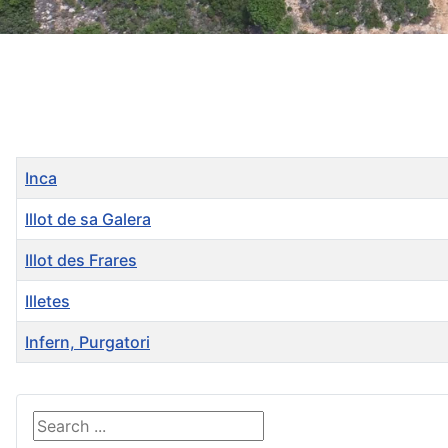
Title
Created Date
Inca
Illot de sa Galera
Illot des Frares
Illetes
Infern, Purgatori
Articles
Search ...