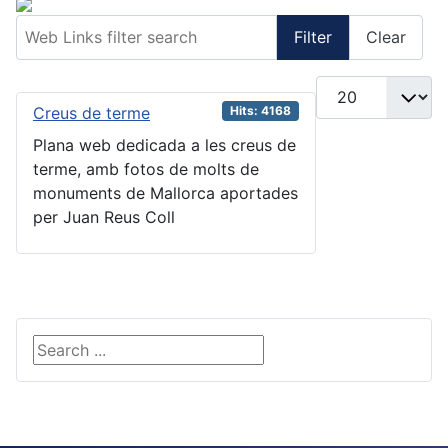
Web Links filter search
Filter
Clear
Display #
Creus de terme
Hits: 4168
Plana web dedicada a les creus de
terme, amb fotos de molts de
monuments de Mallorca aportades
per Juan Reus Coll
Search ...